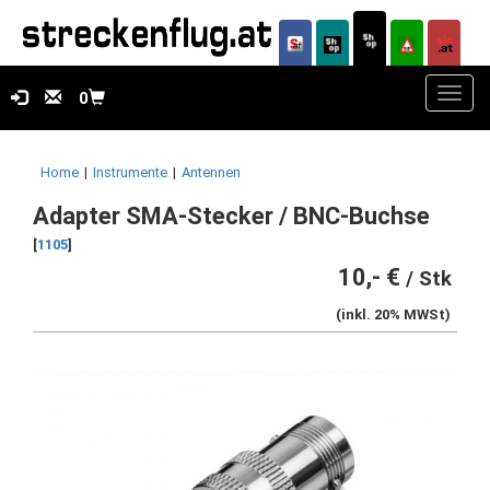
Toggl
0
navig
Home
|
Instrumente
|
Antennen
Adapter SMA-Stecker / BNC-Buchse
[
1105
]
10,- €
/ Stk
(inkl. 20% MWSt)