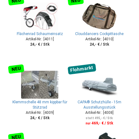
NEU
NEU
Flächenrad Schaumeinsatz
Clouddancers Cockpittasche
Artikel-Nr.: [4011]
Artikel-Nr.: [4010]
24,- € / Stk
24,- € / Stk
Flohmarkt
NEU
Klemmschelle 48 mm kippbar für
CAPA® Schutzhülle - 15m
Stützrad
Ausstellungsstück
Artikel-Nr.: [4009]
Artikel-Nr.: [4008]
24,- € / Stk
statt 495,- € / Stk
469,- € / Stk
nur
NEU