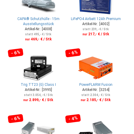
CAPA® Schutzhülle - 15m
LiFePO4 Airbatt 12Ah Premium
Ausstellungsstück
Artikel-Nr.: [4002]
Artikel-Nr.: [4008]
statt 239,- € / Stk
217,- € / Stk
statt 495,- € / Stk
nur
469,- € / Stk
nur
- 6%
- 6%
Trig TT23 (G) Class I
PowerFLARM Fusion
Artikel-Nr.: [3995]
Artikel-Nr.: [3254]
statt 3.054,- € / Stk
statt 2.304,- € / Stk
2.899,- € / Stk
2.185,- € / Stk
nur
nur
- 6%
- 4%