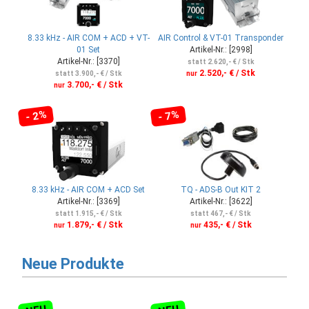
8.33 kHz - AIR COM + ACD + VT-
AIR Control & VT-01 Transponder
01 Set
Artikel-Nr.: [2998]
Artikel-Nr.: [3370]
statt 2.620,- € / Stk
2.520,- € / Stk
statt 3.900,- € / Stk
nur
3.700,- € / Stk
nur
- 2%
- 7%
8.33 kHz - AIR COM + ACD Set
TQ - ADS-B Out KIT 2
Artikel-Nr.: [3369]
Artikel-Nr.: [3622]
statt 1.915,- € / Stk
statt 467,- € / Stk
1.879,- € / Stk
435,- € / Stk
nur
nur
Neue Produkte