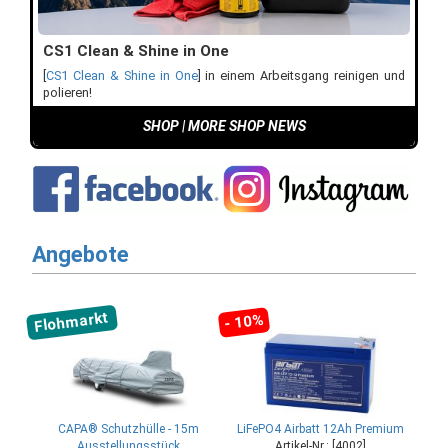
CS1 Clean & Shine in One
[
CS1 Clean & Shine in One
] in einem Arbeitsgang reinigen und
polieren!
SHOP
|
MORE SHOP NEWS
Angebote
Flohmarkt
- 10%
CAPA® Schutzhülle - 15m
LiFePO4 Airbatt 12Ah Premium
Ausstellungsstück
Artikel-Nr.: [4002]