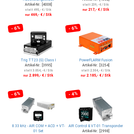
Artikel-Nr.: [4008]
statt 239,- € / Stk
217,- € / Stk
statt 495,- € / Stk
nur
469,- € / Stk
nur
- 6%
- 6%
Trig TT23 (G) Class I
PowerFLARM Fusion
Artikel-Nr.: [3995]
Artikel-Nr.: [3254]
statt 3.054,- € / Stk
statt 2.304,- € / Stk
2.899,- € / Stk
2.185,- € / Stk
nur
nur
- 6%
- 4%
8.33 kHz - AIR COM + ACD + VT-
AIR Control & VT-01 Transponder
01 Set
Artikel-Nr.: [2998]