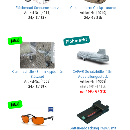
Flächenrad Schaumeinsatz
Clouddancers Cockpittasche
Artikel-Nr.: [4011]
Artikel-Nr.: [4010]
24,- € / Stk
24,- € / Stk
Flohmarkt
NEU
Klemmschelle 48 mm kippbar für
CAPA® Schutzhülle - 15m
Stützrad
Ausstellungsstück
Artikel-Nr.: [4009]
Artikel-Nr.: [4008]
24,- € / Stk
statt 495,- € / Stk
469,- € / Stk
nur
NEU
Batterieabdeckung PAD65 mit