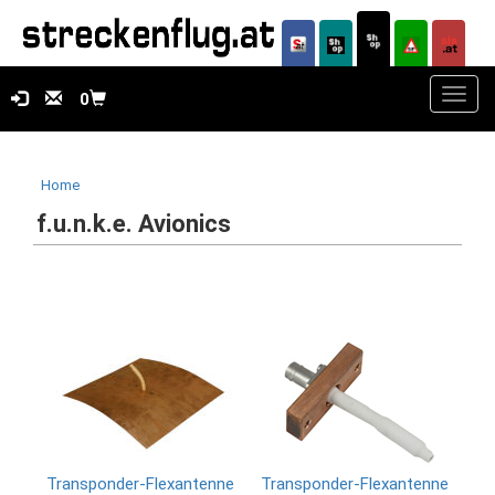
Toggl
0
navig
Home
f.u.n.k.e. Avionics
Transponder-Flexantenne
Transponder-Flexantenne