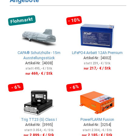
Flohmarkt
- 10%
CAPA® Schutzhülle - 15m
LiFePO4 Airbatt 12Ah Premium
Ausstellungsstück
Artikel-Nr.: [4002]
Artikel-Nr.: [4008]
statt 239,- € / Stk
217,- € / Stk
statt 495,- € / Stk
nur
469,- € / Stk
nur
- 6%
- 6%
Trig TT23 (G) Class I
PowerFLARM Fusion
Artikel-Nr.: [3995]
Artikel-Nr.: [3254]
statt 3.054,- € / Stk
statt 2.304,- € / Stk
2.899,- € / Stk
2.185,- € / Stk
nur
nur