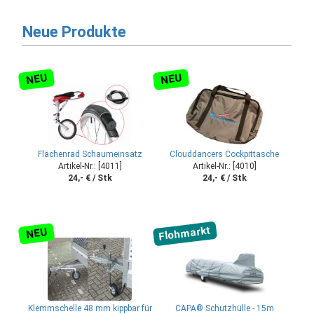
Neue Produkte
NEU
NEU
Flächenrad Schaumeinsatz
Clouddancers Cockpittasche
Artikel-Nr.: [4011]
Artikel-Nr.: [4010]
24,- € / Stk
24,- € / Stk
Flohmarkt
NEU
Klemmschelle 48 mm kippbar für
CAPA® Schutzhülle - 15m