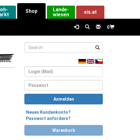
loh-
Lande-
Shop
sis.at
arkt
wiesen
0
Login
Passwort
Anmelden
Neues Kundenkonto?
Passwort anfordern?
Warenkorb