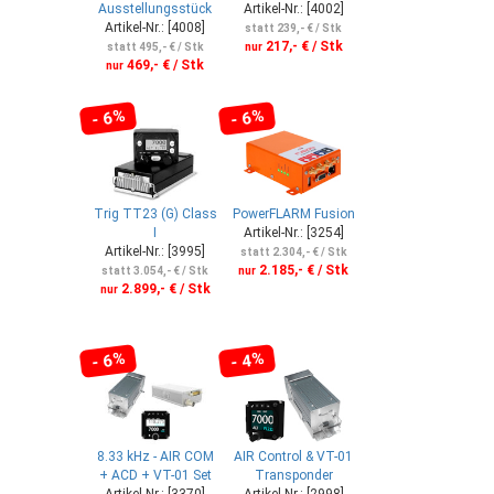
Ausstellungsstück
Artikel-Nr.: [4002]
Artikel-Nr.: [4008]
statt 239,- € / Stk
217,- € / Stk
statt 495,- € / Stk
nur
469,- € / Stk
nur
- 6%
- 6%
Trig TT23 (G) Class
PowerFLARM Fusion
I
Artikel-Nr.: [3254]
Artikel-Nr.: [3995]
statt 2.304,- € / Stk
2.185,- € / Stk
statt 3.054,- € / Stk
nur
2.899,- € / Stk
nur
- 6%
- 4%
8.33 kHz - AIR COM
AIR Control & VT-01
+ ACD + VT-01 Set
Transponder
Artikel-Nr.: [3370]
Artikel-Nr.: [2998]