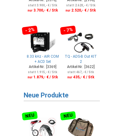
statt 3.900,- € / Stk
statt 2.620,- € / Stk
3.700,- € / Stk
2.520,- € / Stk
nur
nur
- 2%
- 7%
8.33 kHz - AIR COM
TQ - ADS-B Out KIT
+ ACD Set
2
Artikel-Nr.: [3369]
Artikel-Nr.: [3622]
statt 1.915,- € / Stk
statt 467,- € / Stk
1.879,- € / Stk
435,- € / Stk
nur
nur
Neue Produkte
NEU
NEU