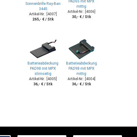
PAD65 mit MPX
Sonnenbrille Ray-Ban
mittig
3445
Artikel-Nr.: [4006]
Artikel-Nr.: [4007]
30,- € / Stk
265,- € / Stk
Batterieabdeckung
Batterieabdeckung
PAD98 mit MPX
PAD98 mit MPX
stirnseitig
mittig
Artikel-Nr.: [4005]
Artikel-Nr.: [4004]
36,- € / Stk
36,- € / Stk