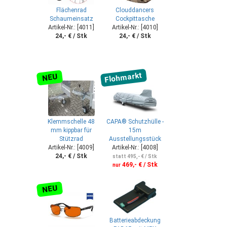
Flächenrad
Clouddancers
Schaumeinsatz
Cockpittasche
Artikel-Nr.: [4011]
Artikel-Nr.: [4010]
24,- € / Stk
24,- € / Stk
Flohmarkt
NEU
Klemmschelle 48
CAPA® Schutzhülle -
mm kippbar für
15m
Stützrad
Ausstellungsstück
Artikel-Nr.: [4009]
Artikel-Nr.: [4008]
24,- € / Stk
statt 495,- € / Stk
469,- € / Stk
nur
NEU
Batterieabdeckung