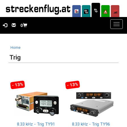
Toggl
0
navig
Home
Trig
- 13%
- 13%
8.33 kHz - Trig TY91
8.33 kHz - Trig TY96