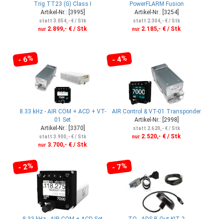
Trig TT23 (G) Class I
PowerFLARM Fusion
Artikel-Nr.: [3995]
Artikel-Nr.: [3254]
statt 3.054,- € / Stk
statt 2.304,- € / Stk
2.899,- € / Stk
2.185,- € / Stk
nur
nur
- 6%
- 4%
8.33 kHz - AIR COM + ACD + VT-
AIR Control & VT-01 Transponder
01 Set
Artikel-Nr.: [2998]
Artikel-Nr.: [3370]
statt 2.620,- € / Stk
2.520,- € / Stk
statt 3.900,- € / Stk
nur
3.700,- € / Stk
nur
- 2%
- 7%
8.33 kHz - AIR COM + ACD Set
TQ - ADS-B Out KIT 2