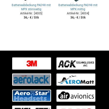
Batterieabdeckung PAD98 mit
Batterieabdeckung PAD98 mit
MPX stirnseitig
MPX mittig
Artikel-Nr.: [4005]
Artikel-Nr.: [4004]
36,- € / Stk
36,- € / Stk