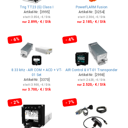
Trig TT23 (G) Class I
PowerFLARM Fusion
Artikel-Nr.: [3995]
Artikel-Nr.: [3254]
statt 3.054,- € / Stk
statt 2.304,- € / Stk
2.899,- € / Stk
2.185,- € / Stk
nur
nur
- 6%
- 4%
8.33 kHz - AIR COM + ACD + VT-
AIR Control & VT-01 Transponder
01 Set
Artikel-Nr.: [2998]
Artikel-Nr.: [3370]
statt 2.620,- € / Stk
2.520,- € / Stk
statt 3.900,- € / Stk
nur
3.700,- € / Stk
nur
- 2%
- 7%