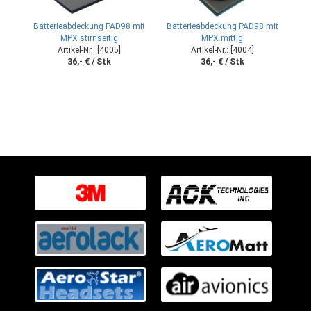
Batterieabdeckung PAD98 mit
Batterieabdeckung PAD98 mit
MPX stirnseitig
MPX mittig
Artikel-Nr.: [4005]
Artikel-Nr.: [4004]
36,- € / Stk
36,- € / Stk