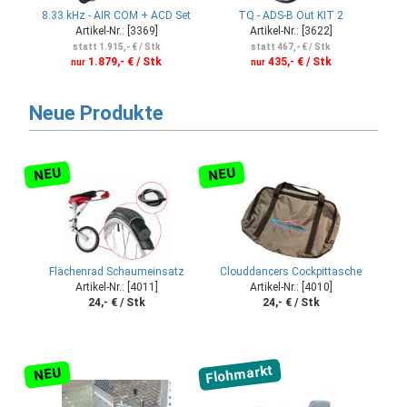
8.33 kHz - AIR COM + ACD Set
TQ - ADS-B Out KIT 2
Artikel-Nr.: [3369]
Artikel-Nr.: [3622]
statt 1.915,- € / Stk
statt 467,- € / Stk
1.879,- € / Stk
435,- € / Stk
nur
nur
Neue Produkte
NEU
NEU
Flächenrad Schaumeinsatz
Clouddancers Cockpittasche
Artikel-Nr.: [4011]
Artikel-Nr.: [4010]
24,- € / Stk
24,- € / Stk
Flohmarkt
NEU