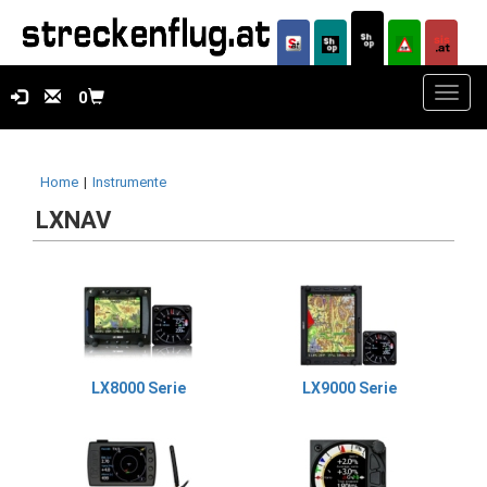
Toggl
0
navig
Home
|
Instrumente
LXNAV
LX8000 Serie
LX9000 Serie