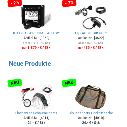
- 2%
- 7%
8.33 kHz - AIR COM + ACD Set
TQ - ADS-B Out KIT 2
Artikel-Nr.: [3369]
Artikel-Nr.: [3622]
statt 1.915,- € / Stk
statt 467,- € / Stk
1.879,- € / Stk
435,- € / Stk
nur
nur
Neue Produkte
NEU
NEU
Flächenrad Schaumeinsatz
Clouddancers Cockpittasche
Artikel-Nr.: [4011]
Artikel-Nr.: [4010]
24,- € / Stk
24,- € / Stk