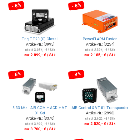
- 6%
- 6%
Trig TT23 (G) Class I
PowerFLARM Fusion
Artikel-Nr.: [3995]
Artikel-Nr.: [3254]
statt 3.054,- € / Stk
statt 2.304,- € / Stk
2.899,- € / Stk
2.185,- € / Stk
nur
nur
- 6%
- 4%
8.33 kHz - AIR COM + ACD + VT-
AIR Control & VT-01 Transponder
01 Set
Artikel-Nr.: [2998]
Artikel-Nr.: [3370]
statt 2.620,- € / Stk
2.520,- € / Stk
statt 3.900,- € / Stk
nur
3.700,- € / Stk
nur