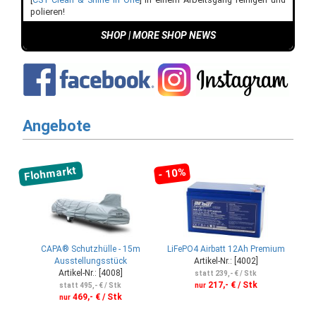
polieren!
SHOP
|
MORE SHOP NEWS
Angebote
Flohmarkt
- 10%
CAPA® Schutzhülle - 15m
LiFePO4 Airbatt 12Ah Premium
Ausstellungsstück
Artikel-Nr.: [4002]
Artikel-Nr.: [4008]
statt 239,- € / Stk
217,- € / Stk
statt 495,- € / Stk
nur
469,- € / Stk
nur