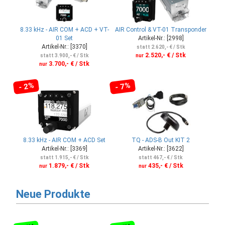
8.33 kHz - AIR COM + ACD + VT-
AIR Control & VT-01 Transponder
01 Set
Artikel-Nr.: [2998]
Artikel-Nr.: [3370]
statt 2.620,- € / Stk
2.520,- € / Stk
statt 3.900,- € / Stk
nur
3.700,- € / Stk
nur
- 2%
- 7%
8.33 kHz - AIR COM + ACD Set
TQ - ADS-B Out KIT 2
Artikel-Nr.: [3369]
Artikel-Nr.: [3622]
statt 1.915,- € / Stk
statt 467,- € / Stk
1.879,- € / Stk
435,- € / Stk
nur
nur
Neue Produkte