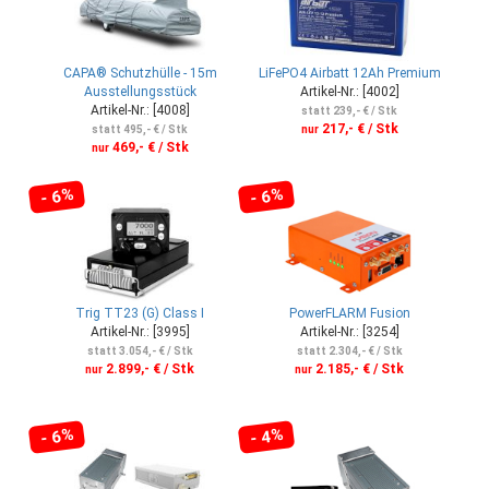
CAPA® Schutzhülle - 15m
LiFePO4 Airbatt 12Ah Premium
Ausstellungsstück
Artikel-Nr.: [4002]
Artikel-Nr.: [4008]
statt 239,- € / Stk
217,- € / Stk
statt 495,- € / Stk
nur
469,- € / Stk
nur
- 6%
- 6%
Trig TT23 (G) Class I
PowerFLARM Fusion
Artikel-Nr.: [3995]
Artikel-Nr.: [3254]
statt 3.054,- € / Stk
statt 2.304,- € / Stk
2.899,- € / Stk
2.185,- € / Stk
nur
nur
- 6%
- 4%