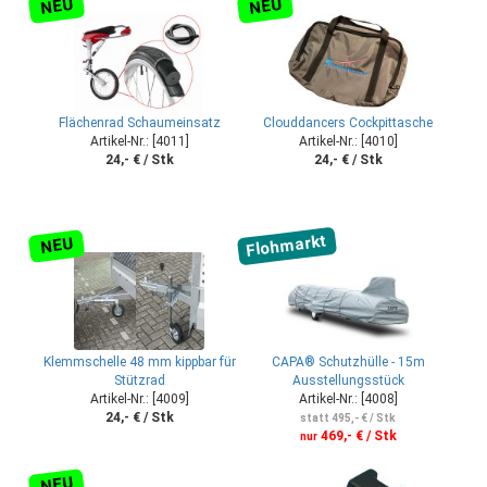
NEU
NEU
Flächenrad Schaumeinsatz
Clouddancers Cockpittasche
Artikel-Nr.: [4011]
Artikel-Nr.: [4010]
24,- € / Stk
24,- € / Stk
Flohmarkt
NEU
Klemmschelle 48 mm kippbar für
CAPA® Schutzhülle - 15m
Stützrad
Ausstellungsstück
Artikel-Nr.: [4009]
Artikel-Nr.: [4008]
24,- € / Stk
statt 495,- € / Stk
469,- € / Stk
nur
NEU