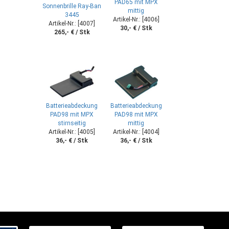
PAD65 mit MPX
Sonnenbrille Ray-Ban
mittig
3445
Artikel-Nr.: [4006]
Artikel-Nr.: [4007]
30,- € / Stk
265,- € / Stk
Batterieabdeckung
Batterieabdeckung
PAD98 mit MPX
PAD98 mit MPX
stirnseitig
mittig
Artikel-Nr.: [4005]
Artikel-Nr.: [4004]
36,- € / Stk
36,- € / Stk