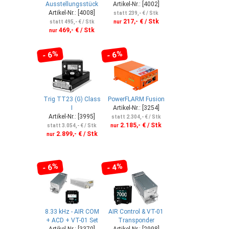
Ausstellungsstück
Artikel-Nr.: [4002]
Artikel-Nr.: [4008]
statt 239,- € / Stk
217,- € / Stk
statt 495,- € / Stk
nur
469,- € / Stk
nur
- 6%
- 6%
Trig TT23 (G) Class
PowerFLARM Fusion
I
Artikel-Nr.: [3254]
Artikel-Nr.: [3995]
statt 2.304,- € / Stk
2.185,- € / Stk
statt 3.054,- € / Stk
nur
2.899,- € / Stk
nur
- 6%
- 4%
8.33 kHz - AIR COM
AIR Control & VT-01
+ ACD + VT-01 Set
Transponder
Artikel-Nr.: [3370]
Artikel-Nr.: [2998]