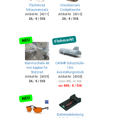
Flächenrad
Clouddancers
Schaumeinsatz
Cockpittasche
Artikel-Nr.: [4011]
Artikel-Nr.: [4010]
24,- € / Stk
24,- € / Stk
Flohmarkt
NEU
Klemmschelle 48
CAPA® Schutzhülle -
mm kippbar für
15m
Stützrad
Ausstellungsstück
Artikel-Nr.: [4009]
Artikel-Nr.: [4008]
24,- € / Stk
statt 495,- € / Stk
469,- € / Stk
nur
NEU
Batterieabdeckung