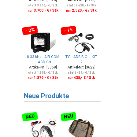
statt 3.900,- € / Stk
statt 2.620,- € / Stk
3.700,- € / Stk
2.520,- € / Stk
nur
nur
- 2%
- 7%
8.33 kHz - AIR COM
TQ - ADS-B Out KIT
+ ACD Set
2
Artikel-Nr.: [3369]
Artikel-Nr.: [3622]
statt 1.915,- € / Stk
statt 467,- € / Stk
1.879,- € / Stk
435,- € / Stk
nur
nur
Neue Produkte
NEU
NEU