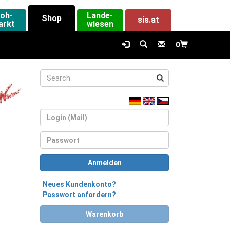
loh-
Lande-
Shop
sis.at
arkt
wiesen
0
Login
Passwort
Anmelden
Neues Kundenkonto?
Passwort anfordern?
Warenkorb