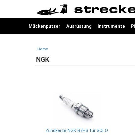
Mückenputzer
Ausrüstung
Instrumente
P
Home
NGK
Zündkerze NGK B7HS für SOLO