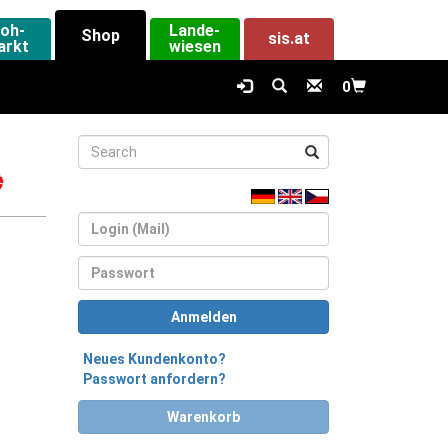
loh-
Lande-
Shop
sis.at
arkt
wiesen
0
Login
Passwort
Anmelden
Neues Kundenkonto?
Passwort anfordern?
Warenkorb