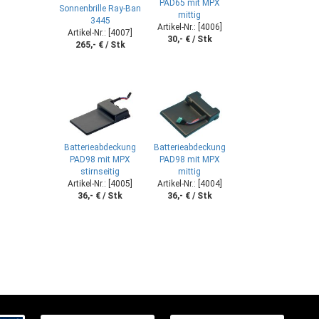
PAD65 mit MPX
Sonnenbrille Ray-Ban
mittig
3445
Artikel-Nr.: [4006]
Artikel-Nr.: [4007]
30,- € / Stk
265,- € / Stk
Batterieabdeckung
Batterieabdeckung
PAD98 mit MPX
PAD98 mit MPX
stirnseitig
mittig
Artikel-Nr.: [4005]
Artikel-Nr.: [4004]
36,- € / Stk
36,- € / Stk