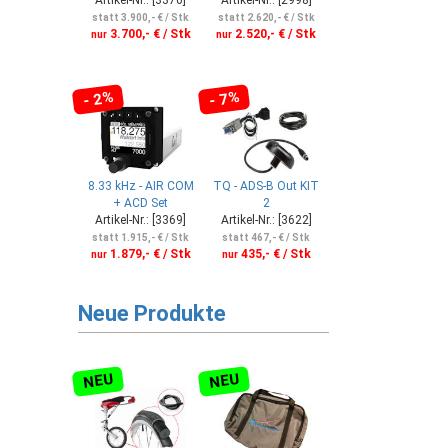
statt 3.900,- € / Stk
statt 2.620,- € / Stk
3.700,- € / Stk
2.520,- € / Stk
nur
nur
- 2%
- 7%
8.33 kHz - AIR COM
TQ - ADS-B Out KIT
+ ACD Set
2
Artikel-Nr.: [3369]
Artikel-Nr.: [3622]
statt 1.915,- € / Stk
statt 467,- € / Stk
1.879,- € / Stk
435,- € / Stk
nur
nur
Neue Produkte
NEU
NEU