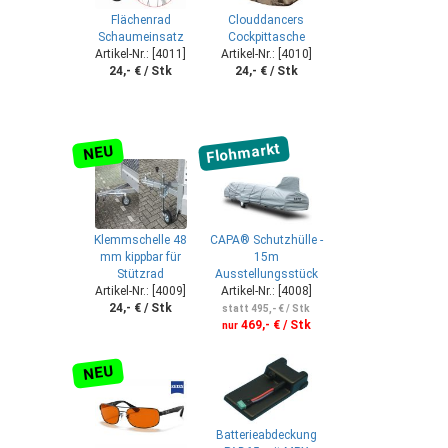
Flächenrad
Clouddancers
Schaumeinsatz
Cockpittasche
Artikel-Nr.: [4011]
Artikel-Nr.: [4010]
24,- € / Stk
24,- € / Stk
Flohmarkt
NEU
Klemmschelle 48
CAPA® Schutzhülle -
mm kippbar für
15m
Stützrad
Ausstellungsstück
Artikel-Nr.: [4009]
Artikel-Nr.: [4008]
24,- € / Stk
statt 495,- € / Stk
469,- € / Stk
nur
NEU
Batterieabdeckung