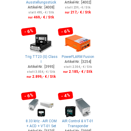
Ausstellungsstück
Artikel-Nr.: [4002]
Artikel-Nr.: [4008]
statt 239,- € / Stk
217,- € / Stk
statt 495,- € / Stk
nur
469,- € / Stk
nur
- 6%
- 6%
Trig TT23 (G) Class
PowerFLARM Fusion
I
Artikel-Nr.: [3254]
Artikel-Nr.: [3995]
statt 2.304,- € / Stk
2.185,- € / Stk
statt 3.054,- € / Stk
nur
2.899,- € / Stk
nur
- 6%
- 4%
8.33 kHz - AIR COM
AIR Control & VT-01
+ ACD + VT-01 Set
Transponder
Artikel-Nr.: [3370]
Artikel-Nr.: [2998]