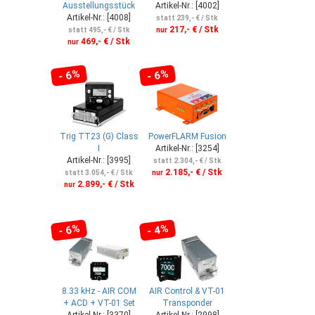
Ausstellungsstück
Artikel-Nr.: [4002]
Artikel-Nr.: [4008]
statt 239,- € / Stk
217,- € / Stk
statt 495,- € / Stk
nur
469,- € / Stk
nur
- 6%
- 6%
Trig TT23 (G) Class
PowerFLARM Fusion
I
Artikel-Nr.: [3254]
Artikel-Nr.: [3995]
statt 2.304,- € / Stk
2.185,- € / Stk
statt 3.054,- € / Stk
nur
2.899,- € / Stk
nur
- 6%
- 4%
8.33 kHz - AIR COM
AIR Control & VT-01
+ ACD + VT-01 Set
Transponder
Artikel-Nr.: [3370]
Artikel-Nr.: [2998]