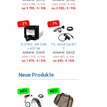
statt 3.900,- € / Stk
statt 2.620,- € / Stk
3.700,- € / Stk
2.520,- € / Stk
nur
nur
- 2%
- 7%
8.33 kHz - AIR COM
TQ - ADS-B Out KIT
+ ACD Set
2
Artikel-Nr.: [3369]
Artikel-Nr.: [3622]
statt 1.915,- € / Stk
statt 467,- € / Stk
1.879,- € / Stk
435,- € / Stk
nur
nur
Neue Produkte
NEU
NEU