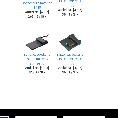
PAD65 mit MPX
Sonnenbrille Ray-Ban
mittig
3445
Artikel-Nr.: [4006]
Artikel-Nr.: [4007]
30,- € / Stk
265,- € / Stk
Batterieabdeckung
Batterieabdeckung
PAD98 mit MPX
PAD98 mit MPX
stirnseitig
mittig
Artikel-Nr.: [4005]
Artikel-Nr.: [4004]
36,- € / Stk
36,- € / Stk