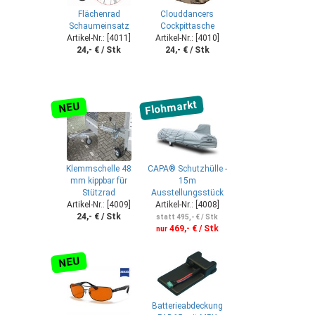
Flächenrad
Clouddancers
Schaumeinsatz
Cockpittasche
Artikel-Nr.: [4011]
Artikel-Nr.: [4010]
24,- € / Stk
24,- € / Stk
Flohmarkt
NEU
Klemmschelle 48
CAPA® Schutzhülle -
mm kippbar für
15m
Stützrad
Ausstellungsstück
Artikel-Nr.: [4009]
Artikel-Nr.: [4008]
24,- € / Stk
statt 495,- € / Stk
469,- € / Stk
nur
NEU
Batterieabdeckung