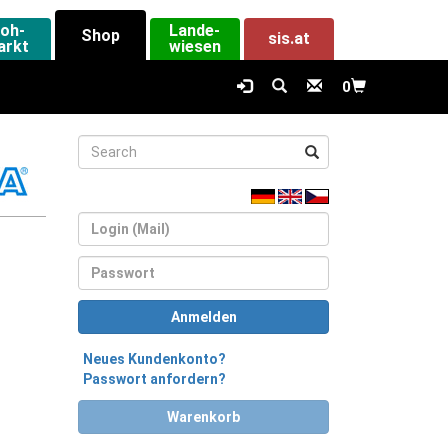
loh-
Lande-
Shop
sis.at
arkt
wiesen
0
Login
Passwort
Anmelden
Neues Kundenkonto?
Passwort anfordern?
Warenkorb