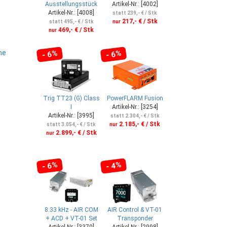
Ausstellungsstück
Artikel-Nr.: [4002]
Artikel-Nr.: [4008]
statt 239,- € / Stk
217,- € / Stk
statt 495,- € / Stk
nur
469,- € / Stk
nur
he
- 6%
- 6%
Trig TT23 (G) Class
PowerFLARM Fusion
I
Artikel-Nr.: [3254]
Artikel-Nr.: [3995]
statt 2.304,- € / Stk
2.185,- € / Stk
statt 3.054,- € / Stk
nur
2.899,- € / Stk
nur
- 6%
- 4%
8.33 kHz - AIR COM
AIR Control & VT-01
+ ACD + VT-01 Set
Transponder
Artikel-Nr.: [3370]
Artikel-Nr.: [2998]