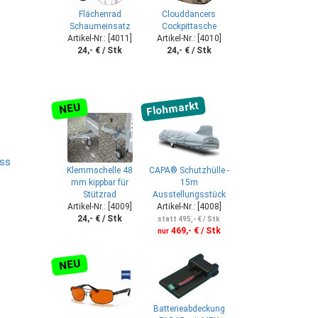
Flächenrad
Clouddancers
Schaumeinsatz
Cockpittasche
Artikel-Nr.: [4011]
Artikel-Nr.: [4010]
24,- € / Stk
24,- € / Stk
Flohmarkt
NEU
uss
Klemmschelle 48
CAPA® Schutzhülle -
mm kippbar für
15m
Stützrad
Ausstellungsstück
Artikel-Nr.: [4009]
Artikel-Nr.: [4008]
24,- € / Stk
statt 495,- € / Stk
469,- € / Stk
nur
NEU
Batterieabdeckung