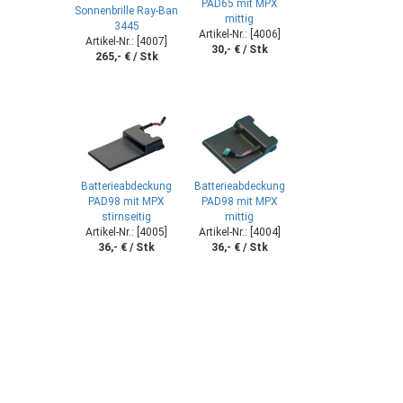
PAD65 mit MPX
Sonnenbrille Ray-Ban
mittig
3445
Artikel-Nr.: [4006]
Artikel-Nr.: [4007]
30,- € / Stk
265,- € / Stk
Batterieabdeckung
Batterieabdeckung
PAD98 mit MPX
PAD98 mit MPX
stirnseitig
mittig
Artikel-Nr.: [4005]
Artikel-Nr.: [4004]
36,- € / Stk
36,- € / Stk