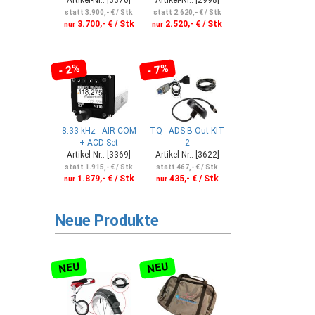
statt 3.900,- € / Stk
statt 2.620,- € / Stk
3.700,- € / Stk
2.520,- € / Stk
nur
nur
- 2%
- 7%
8.33 kHz - AIR COM
TQ - ADS-B Out KIT
+ ACD Set
2
Artikel-Nr.: [3369]
Artikel-Nr.: [3622]
statt 1.915,- € / Stk
statt 467,- € / Stk
1.879,- € / Stk
435,- € / Stk
nur
nur
Neue Produkte
NEU
NEU