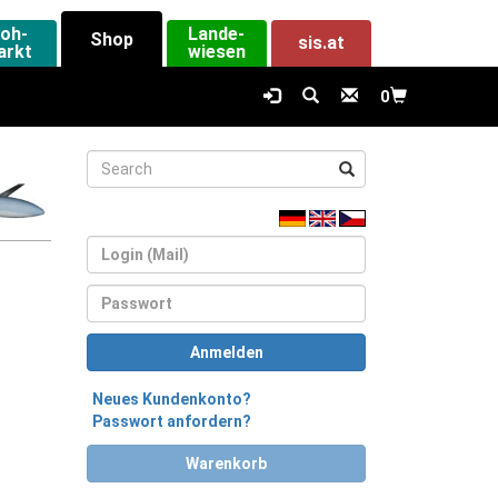
loh-
Lande-
Shop
sis.at
arkt
wiesen
0
Login
Passwort
Anmelden
Neues Kundenkonto?
Passwort anfordern?
Warenkorb