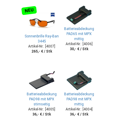
NEU
Batterieabdeckung
PAD65 mit MPX
Sonnenbrille Ray-Ban
mittig
3445
Artikel-Nr.: [4006]
Artikel-Nr.: [4007]
30,- € / Stk
265,- € / Stk
Batterieabdeckung
Batterieabdeckung
PAD98 mit MPX
PAD98 mit MPX
stirnseitig
mittig
Artikel-Nr.: [4005]
Artikel-Nr.: [4004]
36,- € / Stk
36,- € / Stk