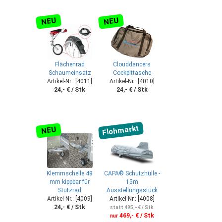
NEU
NEU
Flächenrad
Clouddancers
Schaumeinsatz
Cockpittasche
Artikel-Nr.: [4011]
Artikel-Nr.: [4010]
24,- € / Stk
24,- € / Stk
Flohmarkt
NEU
Klemmschelle 48
CAPA® Schutzhülle -
mm kippbar für
15m
Stützrad
Ausstellungsstück
Artikel-Nr.: [4009]
Artikel-Nr.: [4008]
24,- € / Stk
statt 495,- € / Stk
469,- € / Stk
nur