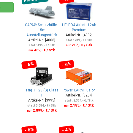
b
CAPA® Schutzhülle -
LiFePO4 Airbatt 12Ah
15m
Premium
Ausstellungsstück
Artikel-Nr.: [4002]
Artikel-Nr.: [4008]
statt 239,- € / Stk
217,- € / Stk
statt 495,- € / Stk
nur
469,- € / Stk
nur
- 6%
- 6%
Trig TT23 (G) Class
PowerFLARM Fusion
I
Artikel-Nr.: [3254]
Artikel-Nr.: [3995]
statt 2.304,- € / Stk
2.185,- € / Stk
statt 3.054,- € / Stk
nur
2.899,- € / Stk
nur
- 6%
- 4%