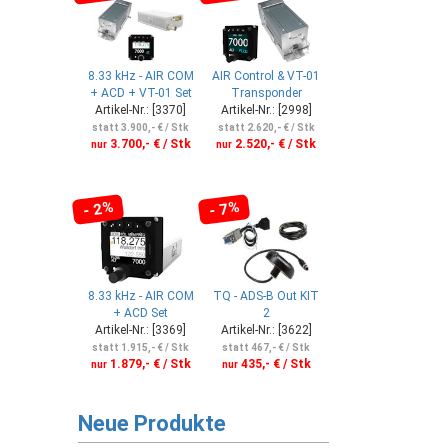
8.33 kHz - AIR COM
AIR Control & VT-01
+ ACD + VT-01 Set
Transponder
Artikel-Nr.: [3370]
Artikel-Nr.: [2998]
statt 3.900,- € / Stk
statt 2.620,- € / Stk
3.700,- € / Stk
2.520,- € / Stk
nur
nur
- 2%
- 7%
8.33 kHz - AIR COM
TQ - ADS-B Out KIT
+ ACD Set
2
Artikel-Nr.: [3369]
Artikel-Nr.: [3622]
statt 1.915,- € / Stk
statt 467,- € / Stk
1.879,- € / Stk
435,- € / Stk
nur
nur
Neue Produkte