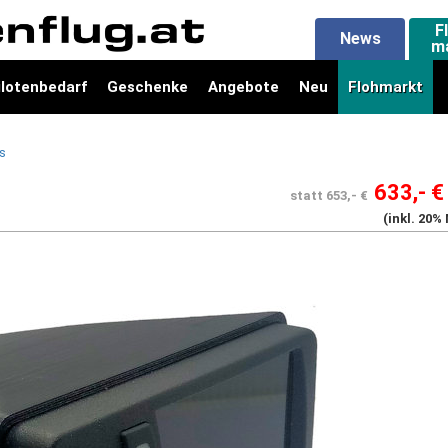
F
News
m
ilotenbedarf
Geschenke
Angebote
Neu
Flohmarkt
s
633,- €
statt 653,- €
(inkl. 20