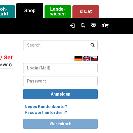
loh-
Lande-
Shop
sis.at
arkt
wiesen
0
/ Set
% MWSt)
Login
Passwort
Anmelden
Neues Kundenkonto?
Passwort anfordern?
Warenkorb