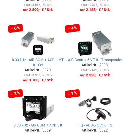
statt 3.054,- € / Stk
statt 2.304,- € / Stk
2.899,- € / Stk
2.185,- € / Stk
nur
nur
- 6%
- 4%
8.33 kHz - AIR COM + ACD + VT-
AIR Control & VT-01 Transponder
01 Set
Artikel-Nr.: [2998]
Artikel-Nr.: [3370]
statt 2.620,- € / Stk
2.520,- € / Stk
statt 3.900,- € / Stk
nur
3.700,- € / Stk
nur
- 2%
- 7%
8.33 kHz - AIR COM + ACD Set
TQ - ADS-B Out KIT 2
Artikel-Nr.: [3369]
Artikel-Nr.: [3622]