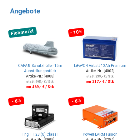
Angebote
Flohmarkt
- 10%
CAPA® Schutzhülle - 15m
LiFePO4 Airbatt 12Ah Premium
Ausstellungsstück
Artikel-Nr.: [4002]
Artikel-Nr.: [4008]
statt 239,- € / Stk
217,- € / Stk
statt 495,- € / Stk
nur
469,- € / Stk
nur
- 6%
- 6%
Trig TT23 (G) Class I
PowerFLARM Fusion
Artikel-Nr.: [3995]
Artikel-Nr.: [3254]