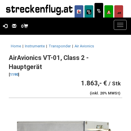
Toggl
0
navig
Home
|
Instrumente
|
Transponder
|
Air Avionics
AirAvionics VT-01, Class 2 -
Hauptgerät
[
1190
]
1.863,- €
/ Stk
(inkl. 20% MWSt)