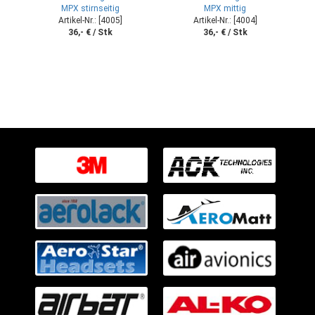
MPX stirnseitig
MPX mittig
Artikel-Nr.: [4005]
Artikel-Nr.: [4004]
36,- € / Stk
36,- € / Stk