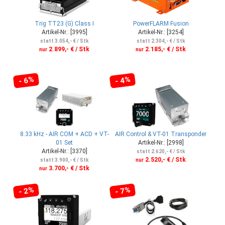
Trig TT23 (G) Class I
PowerFLARM Fusion
Artikel-Nr.: [3995]
Artikel-Nr.: [3254]
statt 3.054,- € / Stk
statt 2.304,- € / Stk
2.899,- € / Stk
2.185,- € / Stk
nur
nur
- 6%
- 4%
8.33 kHz - AIR COM + ACD + VT-
AIR Control & VT-01 Transponder
01 Set
Artikel-Nr.: [2998]
Artikel-Nr.: [3370]
statt 2.620,- € / Stk
2.520,- € / Stk
statt 3.900,- € / Stk
nur
3.700,- € / Stk
nur
- 2%
- 7%