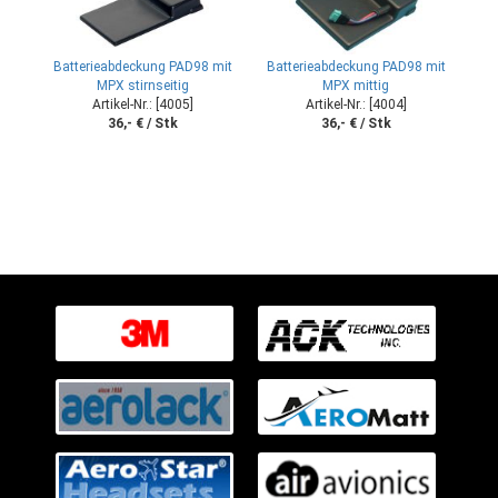
Batterieabdeckung PAD98 mit
Batterieabdeckung PAD98 mit
MPX stirnseitig
MPX mittig
Artikel-Nr.: [4005]
Artikel-Nr.: [4004]
36,- € / Stk
36,- € / Stk