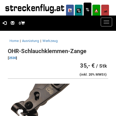
Toggl
0
navig
Home
|
Ausrüstung
|
Werkzeug
OHR-Schlauchklemmen-Zange
[
2530
]
35,- €
/ Stk
(inkl. 20% MWSt)