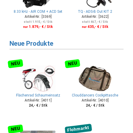
8.33 kHz - AIR COM + ACD Set
TQ - ADS-B Out KIT 2
Artikel-Nr.: [3369]
Artikel-Nr.: [3622]
statt 1.915,- € / Stk
statt 467,- € / Stk
1.879,- € / Stk
435,- € / Stk
nur
nur
Neue Produkte
NEU
NEU
Flächenrad Schaumeinsatz
Clouddancers Cockpittasche
Artikel-Nr.: [4011]
Artikel-Nr.: [4010]
24,- € / Stk
24,- € / Stk
Flohmarkt
NEU