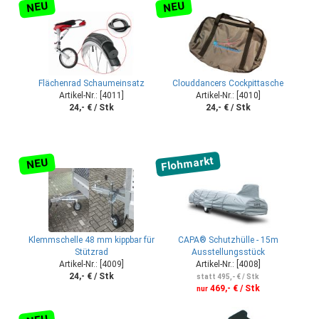
NEU
NEU
Flächenrad Schaumeinsatz
Clouddancers Cockpittasche
Artikel-Nr.: [4011]
Artikel-Nr.: [4010]
24,- € / Stk
24,- € / Stk
Flohmarkt
NEU
Klemmschelle 48 mm kippbar für
CAPA® Schutzhülle - 15m
Stützrad
Ausstellungsstück
Artikel-Nr.: [4009]
Artikel-Nr.: [4008]
24,- € / Stk
statt 495,- € / Stk
469,- € / Stk
nur