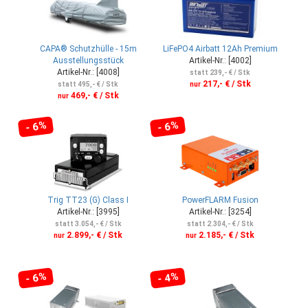
CAPA® Schutzhülle - 15m
LiFePO4 Airbatt 12Ah Premium
Ausstellungsstück
Artikel-Nr.: [4002]
Artikel-Nr.: [4008]
statt 239,- € / Stk
217,- € / Stk
statt 495,- € / Stk
nur
469,- € / Stk
nur
- 6%
- 6%
Trig TT23 (G) Class I
PowerFLARM Fusion
Artikel-Nr.: [3995]
Artikel-Nr.: [3254]
statt 3.054,- € / Stk
statt 2.304,- € / Stk
2.899,- € / Stk
2.185,- € / Stk
nur
nur
- 6%
- 4%