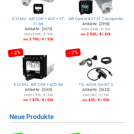
8.33 kHz - AIR COM + ACD + VT-
AIR Control & VT-01 Transponder
01 Set
Artikel-Nr.: [2998]
Artikel-Nr.: [3370]
statt 2.620,- € / Stk
2.520,- € / Stk
statt 3.900,- € / Stk
nur
3.700,- € / Stk
nur
- 2%
- 7%
8.33 kHz - AIR COM + ACD Set
TQ - ADS-B Out KIT 2
Artikel-Nr.: [3369]
Artikel-Nr.: [3622]
statt 1.915,- € / Stk
statt 467,- € / Stk
1.879,- € / Stk
435,- € / Stk
nur
nur
Neue Produkte