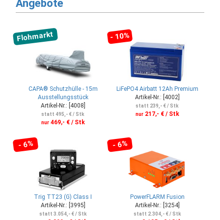
Angebote
Flohmarkt
- 10%
CAPA® Schutzhülle - 15m
LiFePO4 Airbatt 12Ah Premium
Ausstellungsstück
Artikel-Nr.: [4002]
Artikel-Nr.: [4008]
statt 239,- € / Stk
217,- € / Stk
statt 495,- € / Stk
nur
469,- € / Stk
nur
- 6%
- 6%
Trig TT23 (G) Class I
PowerFLARM Fusion
Artikel-Nr.: [3995]
Artikel-Nr.: [3254]
statt 3.054,- € / Stk
statt 2.304,- € / Stk