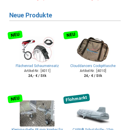
Neue Produkte
NEU
NEU
Flächenrad Schaumeinsatz
Clouddancers Cockpittasche
Artikel-Nr.: [4011]
Artikel-Nr.: [4010]
24,- € / Stk
24,- € / Stk
Flohmarkt
NEU
Klemmschelle 48 mm kippbar für
CAPA® Schutzhülle - 15m