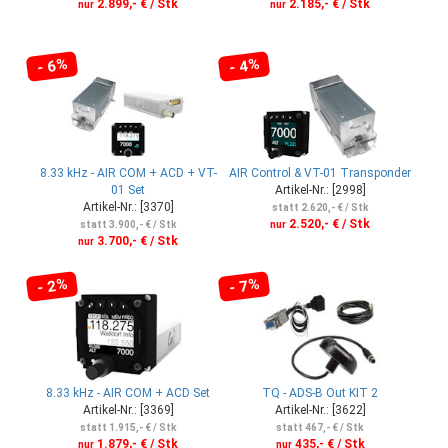
2.899,- € / Stk
2.185,- € / Stk
nur
nur
- 6%
- 4%
8.33 kHz - AIR COM + ACD + VT-
AIR Control & VT-01 Transponder
01 Set
Artikel-Nr.: [2998]
Artikel-Nr.: [3370]
statt 2.620,- € / Stk
2.520,- € / Stk
statt 3.900,- € / Stk
nur
3.700,- € / Stk
nur
- 2%
- 7%
8.33 kHz - AIR COM + ACD Set
TQ - ADS-B Out KIT 2
Artikel-Nr.: [3369]
Artikel-Nr.: [3622]
statt 1.915,- € / Stk
statt 467,- € / Stk
1.879,- € / Stk
435,- € / Stk
nur
nur