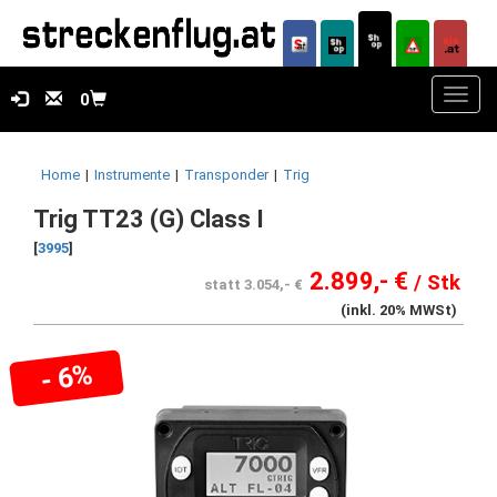
Toggl
0
navig
Home
|
Instrumente
|
Transponder
|
Trig
Trig TT23 (G) Class I
[
3995
]
2.899,- €
/ Stk
statt 3.054,- €
(inkl. 20% MWSt)
- 6%