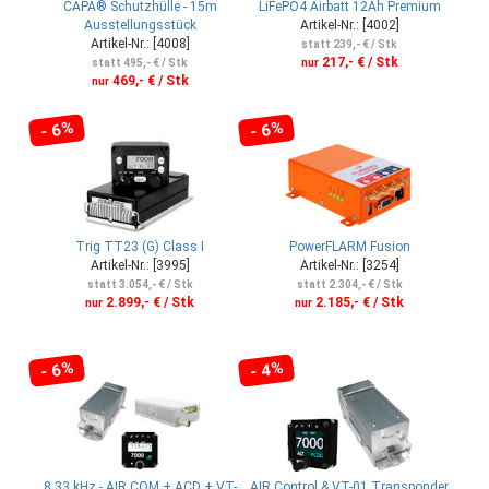
CAPA® Schutzhülle - 15m
LiFePO4 Airbatt 12Ah Premium
Ausstellungsstück
Artikel-Nr.: [4002]
Artikel-Nr.: [4008]
statt 239,- € / Stk
217,- € / Stk
statt 495,- € / Stk
nur
469,- € / Stk
nur
- 6%
- 6%
Trig TT23 (G) Class I
PowerFLARM Fusion
Artikel-Nr.: [3995]
Artikel-Nr.: [3254]
statt 3.054,- € / Stk
statt 2.304,- € / Stk
2.899,- € / Stk
2.185,- € / Stk
nur
nur
- 6%
- 4%
8.33 kHz - AIR COM + ACD + VT-
AIR Control & VT-01 Transponder