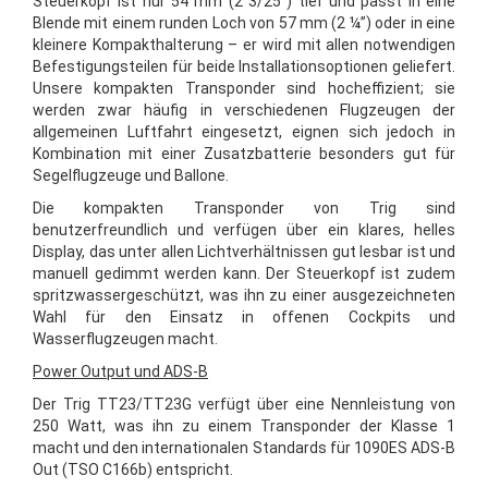
Steuerkopf ist nur 54 mm (2 3/25”) tief und passt in eine
Blende mit einem runden Loch von 57 mm (2 ¼”) oder in eine
kleinere Kompakthalterung – er wird mit allen notwendigen
Befestigungsteilen für beide Installationsoptionen geliefert.
Unsere kompakten Transponder sind hocheffizient; sie
werden zwar häufig in verschiedenen Flugzeugen der
allgemeinen Luftfahrt eingesetzt, eignen sich jedoch in
Kombination mit einer Zusatzbatterie besonders gut für
Segelflugzeuge und Ballone.
Die kompakten Transponder von Trig sind
benutzerfreundlich und verfügen über ein klares, helles
Display, das unter allen Lichtverhältnissen gut lesbar ist und
manuell gedimmt werden kann. Der Steuerkopf ist zudem
spritzwassergeschützt, was ihn zu einer ausgezeichneten
Wahl für den Einsatz in offenen Cockpits und
Wasserflugzeugen macht.
Power Output und ADS-B
Der Trig TT23/TT23G verfügt über eine Nennleistung von
250 Watt, was ihn zu einem Transponder der Klasse 1
macht und den internationalen Standards für 1090ES ADS-B
Out (TSO C166b) entspricht.