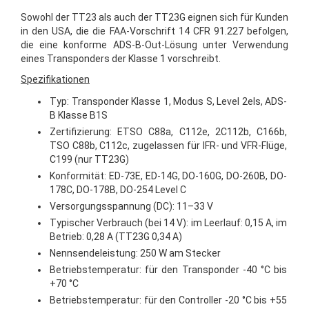
Sowohl der TT23 als auch der TT23G eignen sich für Kunden
in den USA, die die FAA-Vorschrift 14 CFR 91.227 befolgen,
die eine konforme ADS-B-Out-Lösung unter Verwendung
eines Transponders der Klasse 1 vorschreibt.
Spezifikationen
Typ: Transponder Klasse 1, Modus S, Level 2els, ADS-
B Klasse B1S
Zertifizierung: ETSO C88a, C112e, 2C112b, C166b,
TSO C88b, C112c, zugelassen für IFR- und VFR-Flüge,
C199 (nur TT23G)
Konformität: ED-73E, ED-14G, DO-160G, DO-260B, DO-
178C, DO-178B, DO-254 Level C
Versorgungsspannung (DC): 11–33 V
Typischer Verbrauch (bei 14 V): im Leerlauf: 0,15 A, im
Betrieb: 0,28 A (TT23G 0,34 A)
Nennsendeleistung: 250 W am Stecker
Betriebstemperatur: für den Transponder -40 °C bis
+70 °C
Betriebstemperatur: für den Controller -20 °C bis +55