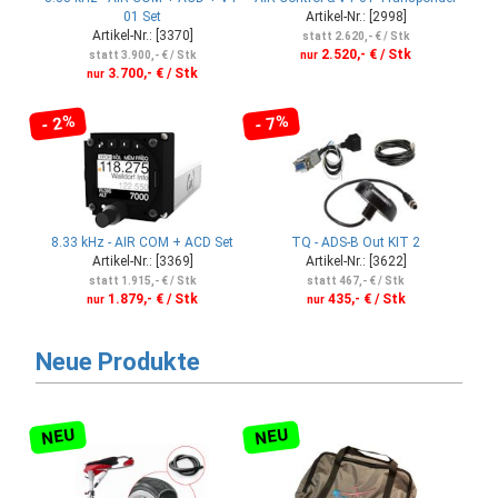
01 Set
Artikel-Nr.: [2998]
Artikel-Nr.: [3370]
statt 2.620,- € / Stk
2.520,- € / Stk
statt 3.900,- € / Stk
nur
3.700,- € / Stk
nur
- 2%
- 7%
8.33 kHz - AIR COM + ACD Set
TQ - ADS-B Out KIT 2
Artikel-Nr.: [3369]
Artikel-Nr.: [3622]
statt 1.915,- € / Stk
statt 467,- € / Stk
1.879,- € / Stk
435,- € / Stk
nur
nur
Neue Produkte
NEU
NEU