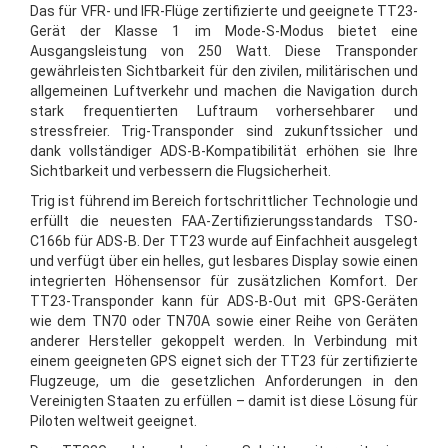
Das für VFR- und IFR-Flüge zertifizierte und geeignete TT23-
Gerät der Klasse 1 im Mode-S-Modus bietet eine
Ausgangsleistung von 250 Watt. Diese Transponder
gewährleisten Sichtbarkeit für den zivilen, militärischen und
allgemeinen Luftverkehr und machen die Navigation durch
stark frequentierten Luftraum vorhersehbarer und
stressfreier. Trig-Transponder sind zukunftssicher und
dank vollständiger ADS-B-Kompatibilität erhöhen sie Ihre
Sichtbarkeit und verbessern die Flugsicherheit.
Trig ist führend im Bereich fortschrittlicher Technologie und
erfüllt die neuesten FAA-Zertifizierungsstandards TSO-
C166b für ADS-B. Der TT23 wurde auf Einfachheit ausgelegt
und verfügt über ein helles, gut lesbares Display sowie einen
integrierten Höhensensor für zusätzlichen Komfort. Der
TT23-Transponder kann für ADS-B-Out mit GPS-Geräten
wie dem TN70 oder TN70A sowie einer Reihe von Geräten
anderer Hersteller gekoppelt werden. In Verbindung mit
einem geeigneten GPS eignet sich der TT23 für zertifizierte
Flugzeuge, um die gesetzlichen Anforderungen in den
Vereinigten Staaten zu erfüllen – damit ist diese Lösung für
Piloten weltweit geeignet.