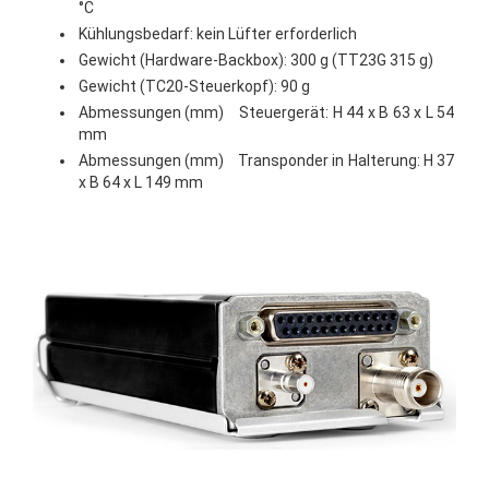
°C
Kühlungsbedarf: kein Lüfter erforderlich
Gewicht (Hardware-Backbox): 300 g (TT23G 315 g)
Gewicht (TC20-Steuerkopf): 90 g
Abmessungen (mm) Steuergerät: H 44 x B 63 x L 54
mm
Abmessungen (mm) Transponder in Halterung: H 37
x B 64 x L 149 mm