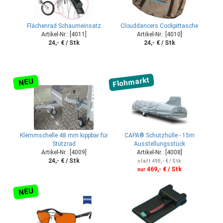
Flächenrad Schaumeinsatz
Clouddancers Cockpittasche
Artikel-Nr.: [4011]
Artikel-Nr.: [4010]
24,- € / Stk
24,- € / Stk
Flohmarkt
NEU
Klemmschelle 48 mm kippbar für
CAPA® Schutzhülle - 15m
Stützrad
Ausstellungsstück
Artikel-Nr.: [4009]
Artikel-Nr.: [4008]
24,- € / Stk
statt 495,- € / Stk
469,- € / Stk
nur
NEU