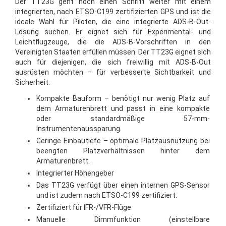
Der TT23G geht noch einen Schritt weiter mit einem
integrierten, nach ETSO-C199 zertifizierten GPS und ist die
ideale Wahl für Piloten, die eine integrierte ADS-B-Out-
Lösung suchen. Er eignet sich für Experimental- und
Leichtflugzeuge, die die ADS-B-Vorschriften in den
Vereinigten Staaten erfüllen müssen. Der TT23G eignet sich
auch für diejenigen, die sich freiwillig mit ADS-B-Out
ausrüsten möchten – für verbesserte Sichtbarkeit und
Sicherheit.
Kompakte Bauform – benötigt nur wenig Platz auf
dem Armaturenbrett und passt in eine kompakte
oder standardmäßige 57-mm-
Instrumentenaussparung.
Geringe Einbautiefe – optimale Platzausnutzung bei
beengten Platzverhältnissen hinter dem
Armaturenbrett.
Integrierter Höhengeber
Das TT23G verfügt über einen internen GPS-Sensor
und ist zudem nach ETSO-C199 zertifiziert.
Zertifiziert für IFR-/VFR-Flüge
Manuelle Dimmfunktion (einstellbare